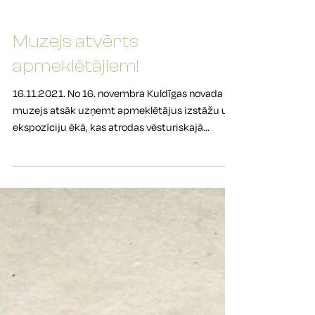
Muzejs atvērts
apmeklētājiem!
16.11.2021. No 16. novembra Kuldīgas novada
muzejs atsāk uzņemt apmeklētājus izstāžu un
ekspozīciju ēkā, kas atrodas vēsturiskajā...