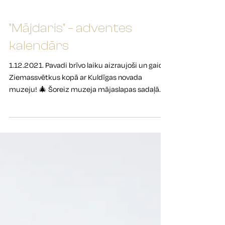
"Mājdaris" – adventes
kalendārs
1.12.2021. Pavadi brīvo laiku aizraujoši un gaidi
Ziemassvētkus kopā ar Kuldīgas novada
muzeju! 🎄 Šoreiz muzeja mājaslapas sadaļā...