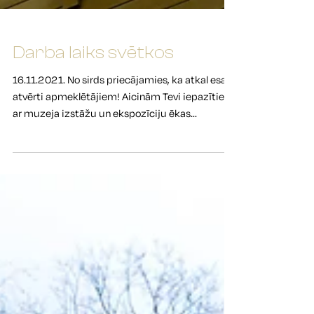
Darba laiks svētkos
16.11.2021. No sirds priecājamies, ka atkal esam
atvērti apmeklētājiem! Aicinām Tevi iepazīties
ar muzeja izstāžu un ekspozīciju ēkas...