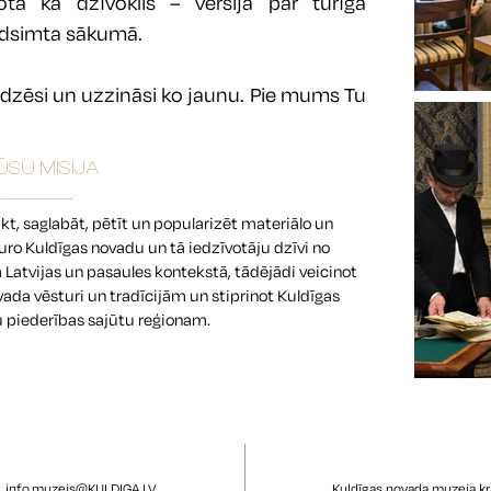
ota kā dzīvoklis – versija par turīga
adsimta sākumā.
redzēsi un uzzināsi ko jaunu. Pie mums Tu
SU MISIJA
kt, saglabāt, pētīt un popularizēt materiālo un
ro Kuldīgas novadu un tā iedzīvotāju dzīvi no
Latvijas un pasaules kontekstā, tādējādi veicinot
vada vēsturi un tradīcijām un stiprinot Kuldīgas
u piederības sajūtu reģionam.
info.muzejs@KULDIGA.LV
Kuldīgas novada muzeja k