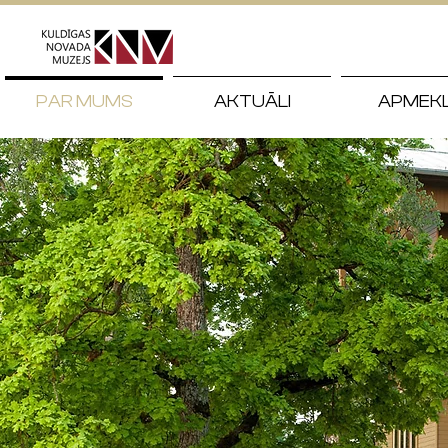
PAR MUMS
AKTUĀLI
APMEK