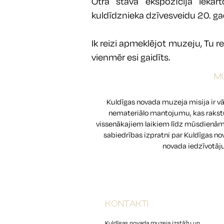
Otrā stāva ekspozīcija iekārt
kuldīdznieka dzīvesveidu 20. g
Ik reizi apmeklējot muzeju, Tu 
vienmēr esi gaidīts.
MŪ
​Kuldīgas novada muzeja misija ir vā
nemateriālo mantojumu, kas rakstu
vissenākajiem laikiem līdz mūsdienām 
sabiedrības izpratni par Kuldīgas no
novada iedzīvotāj
KONTAKTI
Kuldīgas novada muzeja izstāžu un