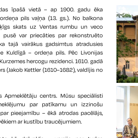
das īpašā vietā – ap 1900. gadu ēka
ordeņa pils vaļņa (13. gs.). No balkona
šķīgs skats uz Ventas rumbu un veco
u pusē var priecāties par rekonstruēto
 ka tajā vairākus gadsimtus atradusies
 Kuldīgā – ordeņa pils. Pēc Livonijas
Kurzemes hercogu rezidenci. 1610. gadā
rs (Jakob Kettler (1610–1682), valdījis no
 Apmeklētāju centrs. Mūsu speciālisti
meklējumu par patīkamu un izzinošu
par pieejamību – ēkā atrodas pacēlājs,
lvēkiem ar kustību traucējumiem.