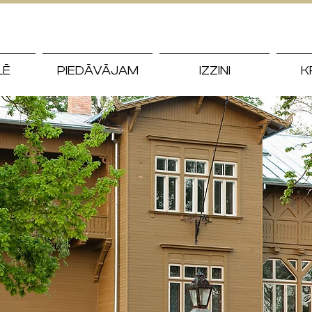
LĒ
PIEDĀVĀJAM
IZZINI
K