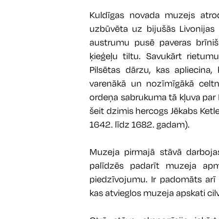
Kuldīgas novada muzejs atro
uzbūvēta uz bijušās Livonijas 
austrumu pusē paveras brīni
ķieģeļu tiltu. Savukārt rietum
Pilsētas dārzu, kas apliecina,
varenākā un nozīmīgākā celtne
ordeņa sabrukuma tā kļuva par 
šeit dzimis hercogs Jēkabs Ketle
1642. līdz 1682. gadam).
Muzeja pirmajā stāvā darbojas
palīdzēs padarīt muzeja ap
piedzīvojumu. Ir padomāts arī 
kas atvieglos muzeja apskati ci