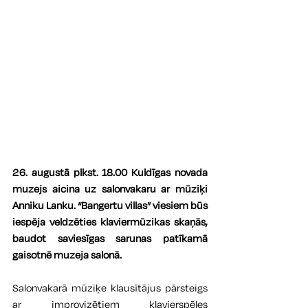
26. augustā plkst. 18.00 Kuldīgas novada 
muzejs aicina uz salonvakaru ar mūziķi 
Anniku Lanku. “Bangertu villas” viesiem būs 
iespēja veldzēties klaviermūzikas skaņās, 
baudot saviesīgas sarunas patīkamā 
gaisotnē muzeja salonā.
Salonvakarā mūziķe klausītājus pārsteigs 
ar improvizētiem klavierspēles 