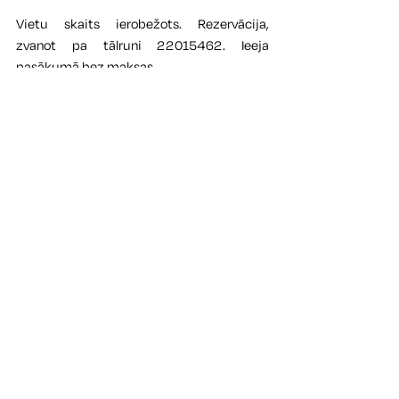
Vietu skaits ierobežots. Rezervācija, 
zvanot pa tālruni 22015462. Ieeja 
pasākumā bez maksas.
Uz tikšanos!
KONTAKTI
Kuldīgas novada muzeja izstāžu un ekspozīcju
ēka
Pils iela 5, Kuldīga, LV-3301
info.muzejs@KULDIGA.LV
22015462
Apmeklētāju centrs
Kuldīgas novada muzeja krājums un atvērtā
krājuma ekspozīcija