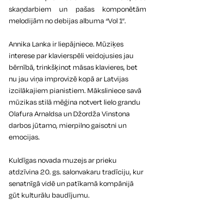
skaņdarbiem un pašas komponētām 
melodijām no debijas albuma “Vol 1”.
Annika Lanka ir liepājniece. Mūziķes 
interese par klavierspēli veidojusies jau 
bērnībā, trinkšķinot māsas klavieres, bet 
nu jau viņa improvizē kopā ar Latvijas 
izcilākajiem pianistiem. Māksliniece savā 
mūzikas stilā mēģina notvert lielo grandu 
Olafura Arnaldsa un Džordža Vinstona 
darbos jūtamo, mierpilno gaisotni un 
emocijas.
Kuldīgas novada muzejs ar prieku 
atdzīvina 20. gs. salonvakaru tradīciju, kur 
senatnīgā vidē un patīkamā kompānijā 
gūt kulturālu baudījumu.