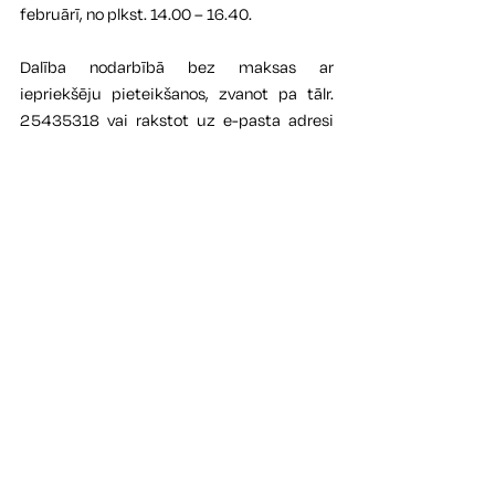
februārī, no plkst. 14.00 – 16.40.
Dalība nodarbībā bez maksas ar 
iepriekšēju pieteikšanos, zvanot pa tālr. 
25435318 vai rakstot uz e-pasta adresi 
laura.vilerte@kuldiga.lv .
Vietu skaits ierobežots!
KONTAKTI
Kuldīgas novada muzeja izstāžu un ekspozīcju
ēka
Pils iela 5, Kuldīga, LV-3301
info.muzejs@KULDIGA.LV
22015462
Apmeklētāju centrs