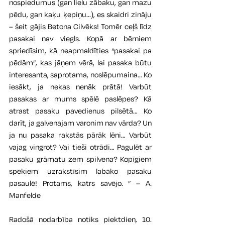
nospiedumus (gan lielu zābaku, gan mazu 
pēdu, gan kaķu ķepiņu...), es skaidri zināju 
– šeit gājis Betona Cilvēks! Tomēr ceļš līdz 
pasakai nav viegls. Kopā ar bērniem 
spriedīsim, kā neapmaldīties “pasakai pa 
pēdām”, kas jāņem vērā, lai pasaka būtu 
interesanta, saprotama, noslēpumaina… Ko 
iesākt, ja nekas nenāk prātā! Varbūt 
pasakas ar mums spēlē paslēpes? Kā 
atrast pasaku pavedienus pilsētā… Ko 
darīt, ja galvenajam varonim nav vārda? Un 
ja nu pasaka rakstās pārāk lēni… Varbūt 
vajag vingrot? Vai tieši otrādi… Pagulēt ar 
pasaku grāmatu zem spilvena? Kopīgiem 
spēkiem uzrakstīsim labāko pasaku 
pasaulē! Protams, katrs savējo. ” – A. 
Manfelde
Radošā nodarbība notiks piektdien, 10. 