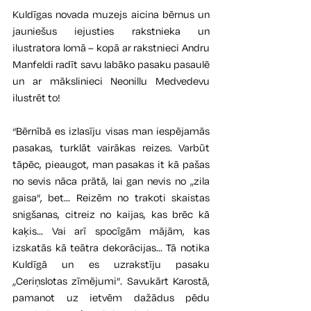
Kuldīgas novada muzejs aicina bērnus un 
jauniešus iejusties rakstnieka un 
ilustratora lomā – kopā ar rakstnieci Andru 
Manfeldi radīt savu labāko pasaku pasaulē 
un ar mākslinieci Neonillu Medvedevu 
ilustrēt to!
“Bērnībā es izlasīju visas man iespējamās 
pasakas, turklāt vairākas reizes. Varbūt 
tāpēc, pieaugot, man pasakas it kā pašas 
no sevis nāca prātā, lai gan nevis no „zila 
gaisa”, bet... Reizēm no trakoti skaistas 
snigšanas, citreiz no kaijas, kas brēc kā 
kaķis... Vai arī spocīgām mājām, kas 
izskatās kā teātra dekorācijas... Tā notika 
Kuldīgā un es uzrakstīju pasaku 
„Ceriņslotas zīmējumi”. Savukārt Karostā, 
pamanot uz ietvēm dažādus pēdu 