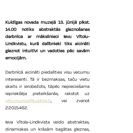
Kuldīgas novada muzejā 13. jūnijā plkst. 
14.00 notiks abstraktās gleznošanas 
darbnīca ar mākslinieci Ievu Vītolu-
Lindkvistu, kurā dalībnieki tiks aicināti 
gleznot intuitīvi un vadoties pēc savām 
emocijām.
Darbnīcā aicināti piedalīties visu vecumu 
interesenti. Tā ir bezmaksas, taču vietu 
skaits ir ierobežots, tāpēc nepieciešama 
iepriekšēja pieteikšanās, rakstot uz 
info.muzejs@kuldiga.lv
, vai zvanot 
22015462.
Ieva Vītola-Lindkvista veido abstraktas, 
dinamiskas un krāsām bagātas gleznas, 