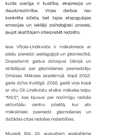
kurās svarīga ir kustība, ekspresija un 
daudznozīmība. Viņas darbos nav 
konkrēta sižeta, bet tajos atspoguļojas 
emocijas un iekšēji psiholoģiski procesi, 
ļaujot skatītājam interpretēt redzēto.
Ieva Vītola-Lindkvista ir māksliniece ar 
plašu pieredzi pedagoģijā un glezniecībā. 
Divpadsmit gadus dzīvojusi Dānijā un 
strādājusi par gleznošanas pasniedzēju 
Orhūsas
Mākslas akadēmijā. Kopš 2012. 
gada dzīvo Kuldīgā. 2016. gadā viņa kopā 
ar vīru Oli Lindkvistu atvēra mākslas telpu 
“M22”, kas kļuvusi par nozīmīgu radošo 
aktivitāšu centru pilsētā, kur abi 
mākslinieki pasniedz gleznošanas un 
dažādas citas radošas nodarbības.
Muzejā līdz 10. augustam apskatāma 