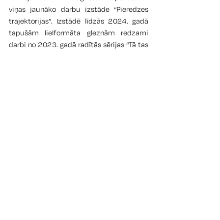
viņas jaunāko darbu izstāde “Pieredzes 
trajektorijas”. Izstādē līdzās 2024. gadā 
tapušām lielformāta gleznām redzami 
darbi no 2023. gadā radītās sērijas “Tā tas 
bija”. To veido 10 gleznas: vairāku mēnešu 
garumā ik nedēļu māksliniece radīja jaunu 
gleznu, dokumentējot savas pieredzes.  
KONTAKTI
Kuldīgas novada muzeja izstāžu un ekspozīcju
ēka
Pils iela 5, Kuldīga, LV-3301
info.muzejs@KULDIGA.LV
22015462
Apmeklētāju centrs