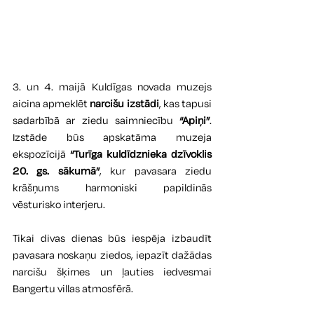
3. un 4. maijā Kuldīgas novada muzejs 
aicina apmeklēt 
narcišu izstādi
, kas tapusi 
sadarbībā ar ziedu saimniecību 
“Apiņi”
. 
Izstāde būs apskatāma muzeja 
ekspozīcijā 
“Turīga kuldīdznieka dzīvoklis 
20. gs. sākumā”
, kur pavasara ziedu 
krāšņums harmoniski papildinās 
vēsturisko interjeru.
Tikai divas dienas būs iespēja izbaudīt 
pavasara noskaņu ziedos, iepazīt dažādas 
narcišu šķirnes un ļauties iedvesmai 
Bangertu villas atmosfērā.