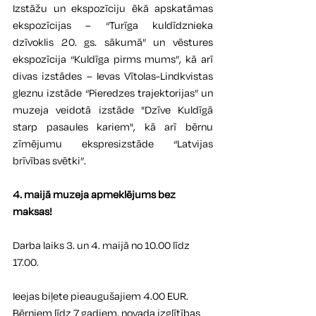
Izstāžu un ekspozīciju ēkā apskatāmas 
ekspozīcijas – “Turīga kuldīdznieka 
dzīvoklis 20. gs. sākumā” un vēstures 
ekspozīcija “Kuldīga pirms mums”, kā arī 
divas izstādes – Ievas Vītolas-Lindkvistas 
gleznu izstāde “Pieredzes trajektorijas” un 
muzeja veidotā izstāde "Dzīve Kuldīgā 
starp pasaules kariem", kā arī bērnu 
zīmējumu ekspresizstāde 
“Latvijas 
brīvības svētki”.
4. maijā muzeja apmeklējums bez 
maksas!
Darba laiks 3. un 4. maijā no 10.00 līdz 
17.00.
Ieejas biļete pieaugušajiem 4.00 EUR. 
Bērniem līdz 7 gadiem, novada izglītības 