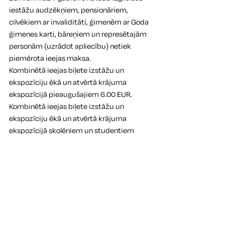
iestāžu audzēkņiem, pensionāriem, 
cilvēkiem ar invaliditāti, ģimenēm ar Goda 
ģimenes karti, bāreņiem un represētajām 
personām (uzrādot apliecību) netiek 
piemērota ieejas maksa.
Kombinētā ieejas biļete izstāžu un 
ekspozīciju ēkā un atvērtā krājuma 
ekspozīcijā pieaugušajiem 6.00 EUR.
Kombinētā ieejas biļete izstāžu un 
ekspozīciju ēkā un atvērtā krājuma 
ekspozīcijā skolēniem un studentiem 
(uzrādot apliecību) 3.00 EUR.
Ieejas biļete skolēniem (ārpus novada 
mācību iestādēm) un studentiem 
(uzrādot apliecību) 2.00 EUR.
Ģimenes biļete (2 pieaugušie un bērni līdz 
18 gadu vecumam) 10.00 EUR.