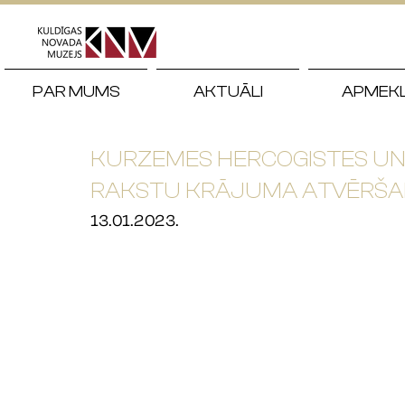
PAR MUMS
AKTUĀLI
APMEK
KURZEMES HERCOGISTES UN 
RAKSTU KRĀJUMA ATVĒRŠA
13.01.2023.