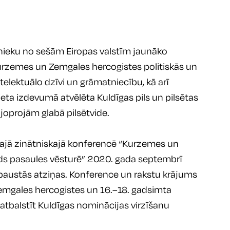
nieku no sešām Eiropas valstīm jaunāko 
 Kurzemes un Zemgales hercogistes politiskās un 
telektuālo dzīvi un grāmatniecību, kā arī 
a izdevumā atvēlēta Kuldīgas pils un pilsētas 
 joprojām glabā pilsētvide.
kajā zinātniskajā konferencē “Kurzemes un 
ods pasaules vēsturē” 2020. gada septembrī 
paustās atziņas. Konference un rakstu krājums 
Zemgales hercogistes un 16.–18. gadsimta 
ī atbalstīt Kuldīgas nominācijas virzīšanu 
 