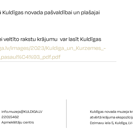
 Kuldīgas novada pašvaldībai un plašajai 
veltīto rakstu krājumu  var lasīt Kuldīgas 
iga.lv/images/2023/Kuldiga_un_Kurzemes_-
_pasaul%C4%93_pdf.pdf
info.muzejs@KULDIGA.LV
Kuldīgas novada muzeja k
22015462
atvērtā krājuma ekspozīcij
Apmeklētāju centrs
Dzirnavu iela 5, Kuldīga, L