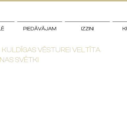
LĒ
PIEDĀVĀJAM
IZZINI
K
KULDĪGAS VĒSTUREI VELTĪTA
NAS SVĒTKI