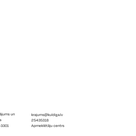
rājums un
krajums@kuldiga.lv
a
25435318
V-3301
Apmeklētāju centrs