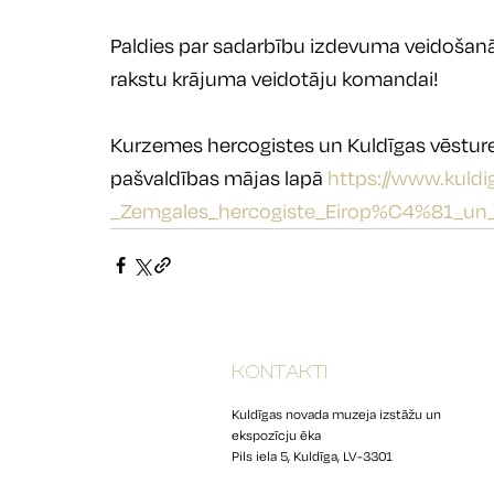
Paldies par sadarbību izdevuma veidošanā
rakstu krājuma veidotāju komandai!
Kurzemes hercogistes un Kuldīgas vēsturei 
pašvaldības mājas lapā 
https://www.kuld
_Zemgales_hercogiste_Eirop%C4%81_un
KONTAKTI
Kuldīgas novada muzeja izstāžu un
ekspozīcju ēka
Pils iela 5, Kuldīga, LV-3301