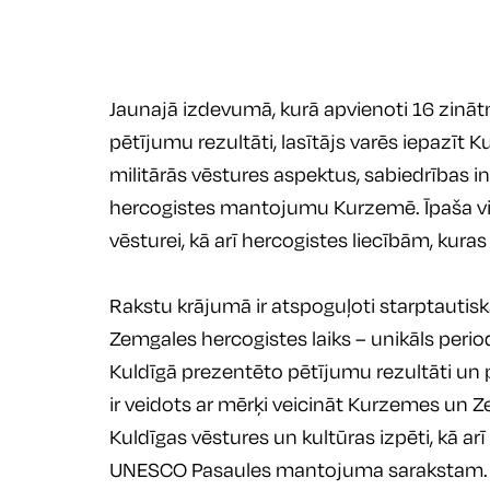
Jaunajā izdevumā, kurā apvienoti 16 zināt
pētījumu rezultāti, lasītājs varēs iepazīt
militārās vēstures aspektus, sabiedrības in
hercogistes mantojumu Kurzemē. Īpaša viet
vēsturei, kā arī hercogistes liecībām, kuras
Rakstu krājumā ir atspoguļoti starptautis
Zemgales hercogistes laiks – unikāls peri
Kuldīgā prezentēto pētījumu rezultāti un 
ir veidots ar mērķi veicināt Kurzemes un 
Kuldīgas vēstures un kultūras izpēti, kā ar
UNESCO Pasaules mantojuma sarakstam.