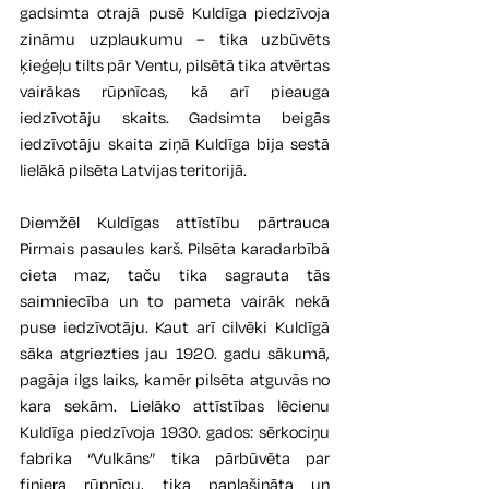
gadsimta otrajā pusē Kuldīga piedzīvoja 
zināmu uzplaukumu – tika uzbūvēts 
ķieģeļu tilts pār Ventu, pilsētā tika atvērtas 
vairākas rūpnīcas, kā arī pieauga 
iedzīvotāju skaits. Gadsimta beigās 
iedzīvotāju skaita ziņā Kuldīga bija sestā 
lielākā pilsēta Latvijas teritorijā.
Diemžēl Kuldīgas attīstību pārtrauca 
Pirmais pasaules karš. Pilsēta karadarbībā 
cieta maz, taču tika sagrauta tās 
saimniecība un to pameta vairāk nekā 
puse iedzīvotāju. Kaut arī cilvēki Kuldīgā 
sāka atgriezties jau 1920. gadu sākumā, 
pagāja ilgs laiks, kamēr pilsēta atguvās no 
kara sekām. Lielāko attīstības lēcienu 
Kuldīga piedzīvoja 1930. gados: sērkociņu 
fabrika “Vulkāns” tika pārbūvēta par 
finiera rūpnīcu, tika paplašināta un 