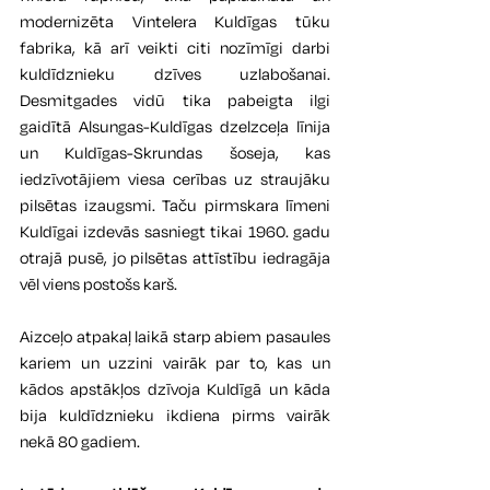
modernizēta Vintelera Kuldīgas tūku 
fabrika, kā arī veikti citi nozīmīgi darbi 
kuldīdznieku dzīves uzlabošanai. 
Desmitgades vidū tika pabeigta ilgi 
gaidītā Alsungas-Kuldīgas dzelzceļa līnija 
un Kuldīgas-Skrundas šoseja, kas 
iedzīvotājiem viesa cerības uz straujāku 
pilsētas izaugsmi. Taču pirmskara līmeni 
Kuldīgai izdevās sasniegt tikai 1960. gadu 
otrajā pusē, jo pilsētas attīstību iedragāja 
vēl viens postošs karš.
Aizceļo atpakaļ laikā starp abiem pasaules 
kariem un uzzini vairāk par to, kas un 
kādos apstākļos dzīvoja Kuldīgā un kāda 
bija kuldīdznieku ikdiena pirms vairāk 
nekā 80 gadiem.