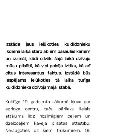
Izstāde ļaus ielūkoties kuldīdznieku 
ikdienā laikā starp abiem pasaules kariem 
un izzināt, kādi cilvēki šajā laikā dzīvoja 
mūsu pilsētā, kā viņi pelnīja iztiku, kā arī 
citus interesantus faktus. Izstādē būs 
iespējams ielūkoties tā laika turīga 
kuldīdznieka dzīvojamajā istabā.
Kuldīga 19. gadsimta sākumā kļuva par 
apriņķa centru, taču pārlieku lielais 
attālums līdz nozīmīgiem ceļiem un 
dzelzceļiem kavēja pilsētas attīstību. 
Neraugoties uz šiem trūkumiem, 19. 