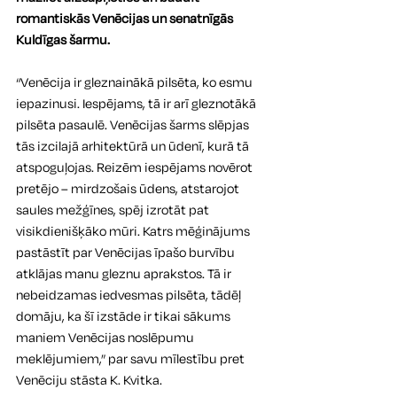
romantiskās Venēcijas un senatnīgās 
Kuldīgas šarmu. 
“Venēcija ir gleznainākā pilsēta, ko esmu 
iepazinusi. Iespējams, tā ir arī gleznotākā 
pilsēta pasaulē. Venēcijas šarms slēpjas 
tās izcilajā arhitektūrā un ūdenī, kurā tā 
atspoguļojas. Reizēm iespējams novērot 
pretējo – mirdzošais ūdens, atstarojot 
saules mežģīnes, spēj izrotāt pat 
visikdienišķāko mūri. Katrs mēģinājums 
pastāstīt par Venēcijas īpašo burvību 
atklājas manu gleznu aprakstos. Tā ir 
nebeidzamas iedvesmas pilsēta, tādēļ 
domāju, ka šī izstāde ir tikai sākums 
maniem Venēcijas noslēpumu 
meklējumiem,” par savu mīlestību pret 
Venēciju stāsta K. Kvitka.