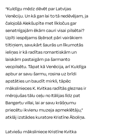
“Kuldīgu mēdz dēvēt par Latvijas 
Venēciju. Un kā gan lai to tā nedēvējam, ja 
čalojošā Alekšupīte met līkločus gar 
senatnīgajām ēkām cauri visai pilsētai? 
Upīti iespējams šķērsot pāri vairākiem 
tiltiņiem, savukārt šaurās un līkumotās 
ieliņas ir kā radītas romantiskām un 
laiskām pastaigām pa šarmanto 
vecpilsētu. Tāpat kā Venēcija, arī Kuldīga 
apbur ar savu šarmu, rosina uz brīdi 
apstāties un baudīt mirkli, tāpēc 
mākslinieces K. Kvitkas radītās gleznas ir 
mērojušas tālu ceļu no Itālijas līdz pat 
Bangertu villai, lai ar savu krāšņumu 
priecētu ikvienu muzeja apmeklētāju,” 
atklāj izstādes kuratore Kristīne Āboliņa.
Latviešu māksliniece Kristīne Kvitka 