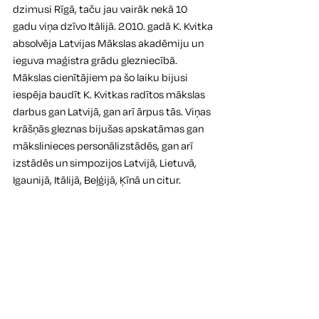
dzimusi Rīgā, taču jau vairāk nekā 10 
gadu viņa dzīvo Itālijā. 2010. gadā K. Kvitka 
absolvēja Latvijas Mākslas akadēmiju un 
ieguva maģistra grādu glezniecībā. 
Mākslas cienītājiem pa šo laiku bijusi 
iespēja baudīt K. Kvitkas radītos mākslas 
darbus gan Latvijā, gan arī ārpus tās. Viņas 
krāšņās gleznas bijušas apskatāmas gan 
mākslinieces personālizstādēs, gan arī 
izstādēs un simpozijos Latvijā, Lietuvā, 
Igaunijā, Itālijā, Beļģijā, Ķīnā un citur. 
Lai izstādes apmeklējums būtu drošs un 
patīkams, Kuldīgas novada muzejs aicina 
būt atbildīgiem un ievērot valstī noteiktos 
drošības pasākumus. Muzeja izstāžu un 
ekspozīciju ēkas apmeklējums pieejams 
tikai individuāli vai vienas 
mājsaimniecības locekļiem, apmeklējuma 