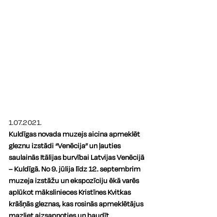
1.07.2021.
Kuldīgas novada muzejs aicina apmeklēt 
gleznu izstādi “Venēcija” un ļauties 
saulainās Itālijas burvībai Latvijas Venēcijā 
– Kuldīgā. No 9. jūlija līdz 12. septembrim 
muzeja izstāžu un ekspozīciju ēkā varēs 
aplūkot mākslinieces Kristīnes Kvitkas 
krāšņās gleznas, kas rosinās apmeklētājus 
mazliet aizsapņoties un baudīt 