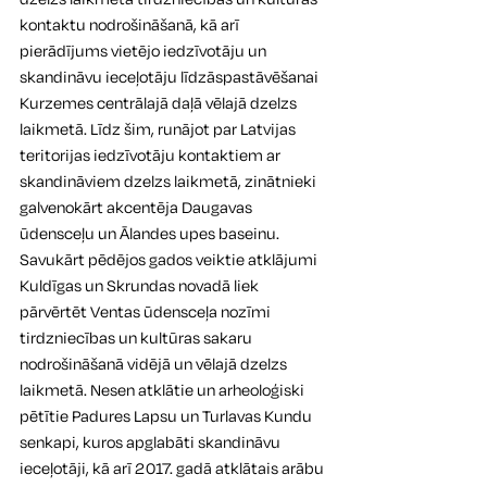
kontaktu nodrošināšanā, kā arī 
pierādījums vietējo iedzīvotāju un 
skandināvu ieceļotāju līdzāspastāvēšanai 
Kurzemes centrālajā daļā vēlajā dzelzs 
laikmetā. Līdz šim, runājot par Latvijas 
teritorijas iedzīvotāju kontaktiem ar 
skandināviem dzelzs laikmetā, zinātnieki 
galvenokārt akcentēja Daugavas 
ūdensceļu un Ālandes upes baseinu. 
Savukārt pēdējos gados veiktie atklājumi 
Kuldīgas un Skrundas novadā liek 
pārvērtēt Ventas ūdensceļa nozīmi 
tirdzniecības un kultūras sakaru 
nodrošināšanā vidējā un vēlajā dzelzs 
laikmetā. Nesen atklātie un arheoloģiski 
pētītie Padures Lapsu un Turlavas Kundu 
senkapi, kuros apglabāti skandināvu 
ieceļotāji, kā arī 2017. gadā atklātais arābu 