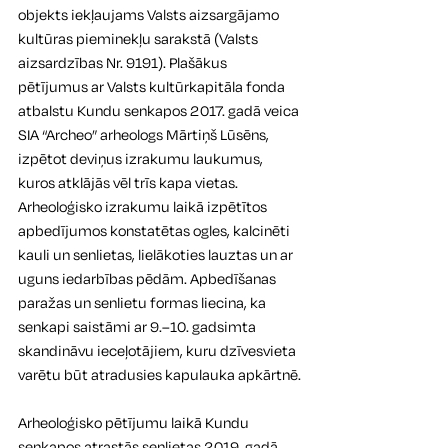
objekts iekļaujams Valsts aizsargājamo 
kultūras pieminekļu sarakstā (Valsts 
aizsardzības Nr. 9191). Plašākus 
pētījumus ar Valsts kultūrkapitāla fonda 
atbalstu Kundu senkapos 2017. gadā veica 
SIA “Archeo” arheologs Mārtiņš Lūsēns, 
izpētot deviņus izrakumu laukumus, 
kuros atklājās vēl trīs kapa vietas. 
Arheoloģisko izrakumu laikā izpētītos 
apbedījumos konstatētas ogles, kalcinēti 
kauli un senlietas, lielākoties lauztas un ar 
uguns iedarbības pēdām. Apbedīšanas 
paražas un senlietu formas liecina, ka 
senkapi saistāmi ar 9.–10. gadsimta 
skandināvu ieceļotājiem, kuru dzīvesvieta 
varētu būt atradusies kapulauka apkārtnē.
Arheoloģisko pētījumu laikā Kundu 
senkapos atrastās senlietas 2019. gadā 