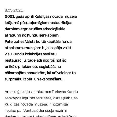
8.05.2021.
2021. gada aprīlī Kuldīgas novada muzeja 
krājumā pēc apjomīgiem restaurācijas 
darbiem atgriezušies arheoloģiskie 
atradumi no Kundu senkapiem. 
Pateicoties Valsts kultūrkapitāla fonda 
atbalstam, muzejam bija iespēja veikt 
visu Kundu kolekcijas senlietu 
restaurāciju, tādējādi nodrošinot šo 
unikālo priekšmetu saglabāšanu 
nākamajām paaudzēm, kā arī veicinot to 
turpmāku izpēti un eksponēšanu.
Arheoloģiskajos izrakumos Turlavas Kundu 
senkapos iegūtās senlietas, kuras glabājas 
Kuldīgas novada muzejā, ir nozīmīga 
liecība par Ventas ūdensceļa nozīmi 
dzelzs laikmeta tirdzniecības un kultūras 