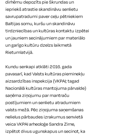
dirhēmu depozīts pie Skrundas un 
iepriekš atrastie skandināvu senlietu 
savrupatradumi paver ceļu pētniekiem 
Baltijas somu, kuršu un skandināvu 
tirdzniecības un kultūras kontaktu izpētei 
un jauniem secinājumiem par materiālo 
un garīgo kultūru dzelzs laikmetā 
Rietumlatvijā. 
Kundu senkapi atklāti 2016. gada 
pavasarī, kad Valsts kultūras pieminekļu 
aizsardzības inspekcija (VKPAI; tagad 
Nacionālā kultūras mantojuma pārvalde) 
saņēma ziņojumu par mantraču 
postījumiem un senlietu atradumiem 
valsts mežā. Pēc ziņojuma saņemšanas 
nelielus pārbaudes izrakumus senvietā 
veica VKPAI arheoloģe Sandra Zirne, 
izpētot divus ugunskapus un secinot, ka 