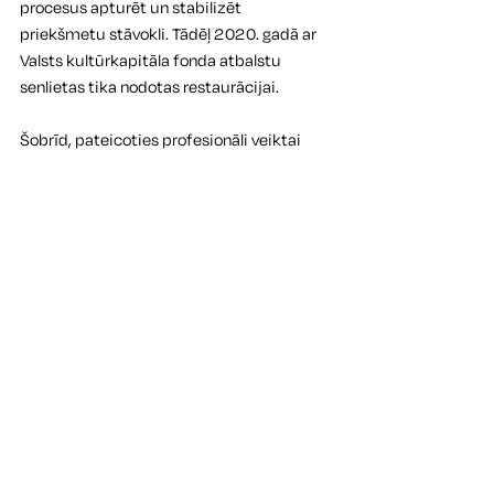
procesus apturēt un stabilizēt 
priekšmetu stāvokli. Tādēļ 2020. gadā ar 
Valsts kultūrkapitāla fonda atbalstu 
senlietas tika nodotas restaurācijai.
Šobrīd, pateicoties profesionāli veiktai 
Kundu senkapu senlietu restaurācijai, ir 
stabilizēts priekšmetu stāvoklis un 
novērsta to turpmākā bojāšanās. Turklāt 
korozijas uzauguma slāņa notīrīšana 
atvieglo priekšmetu zinātnisko izpēti, kā 
arī padara iespējamu šo kultūras vērtību 
eksponēšanu muzeja ekspozīcijā un 
izstādēs. 
Kuldīgas novada muzejs izsaka pateicību 
Valsts kultūrkapitāla fondam par atbalstu 
unikālās Kundu kolekcijas saglabāšanā!