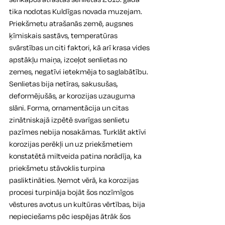
tika nodotas Kuldīgas novada muzejam. 
Priekšmetu atrašanās zemē, augsnes 
ķīmiskais sastāvs, temperatūras 
svārstības un citi faktori, kā arī krasa vides 
apstākļu maiņa, izceļot senlietas no 
zemes, negatīvi ietekmēja to saglabātību. 
Senlietas bija netīras, sakusušas, 
deformējušās, ar korozijas uzauguma 
slāni. Forma, ornamentācija un citas 
zinātniskajā izpētē svarīgas senlietu 
pazīmes nebija nosakāmas. Turklāt aktīvi 
korozijas perēkļi un uz priekšmetiem 
konstatētā miltveida patina norādīja, ka 
priekšmetu stāvoklis turpina 
pasliktināties. Ņemot vērā, ka korozijas 
procesi turpināja bojāt šos nozīmīgos 
vēstures avotus un kultūras vērtības, bija 
nepieciešams pēc iespējas ātrāk šos 