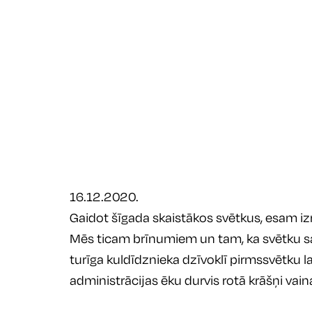
16.12.2020.
Gaidot šīgada skaistākos svētkus, esam izro
Mēs ticam brīnumiem un tam, ka svētku sa
turīga kuldīdznieka dzīvoklī pirmssvētku l
administrācijas ēku durvis rotā krāšņi vai