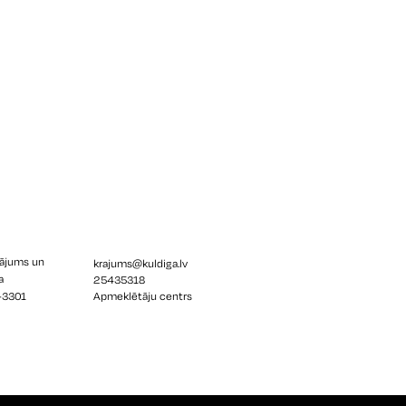
rājums un
krajums@kuldiga.lv
a
25435318
V-3301
Apmeklētāju centrs