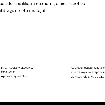
labās domas ikkatrā no mums, aicinām doties 
atīt izgaismoto muzeju! 
info.muzejs@KULDIGA.LV
Kuldīgas novada muzeja k
22015462
atvērtā krājuma ekspozīcij
Apmeklētāju centrs
Dzirnavu iela 5, Kuldīga, L