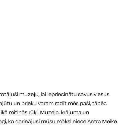
tājuši muzeju, lai iepriecinātu savus viesus. 
jūtu un prieku varam radīt mēs paši, tāpēc 
aikā mitinās rūķi. Muzeja, krājuma un 
nagi, ko darinājusi mūsu māksliniece Antra Meike.