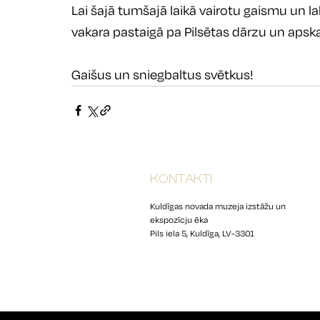
Lai šajā tumšajā laikā vairotu gaismu un 
vakara pastaigā pa Pilsētas dārzu un apsk
Gaišus un sniegbaltus svētkus!
KONTAKTI
Kuldīgas novada muzeja izstāžu un
ekspozīcju ēka
Pils iela 5, Kuldīga, LV-3301