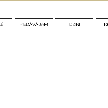
LĒ
PIEDĀVĀJAM
IZZINI
K