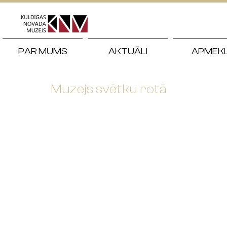
PAR MUMS
AKTUĀLI
APMEK
Muzejs svētku rotā