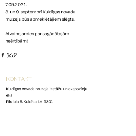
7.09.2021.
8. un 9. septembrī Kuldīgas novada 
muzejs būs apmeklētājiem slēgts. 
Atvainojamies par sagādātajām 
neērtībām!
KONTAKTI
Kuldīgas novada muzeja izstāžu un ekspozīcju
ēka
Pils iela 5, Kuldīga, LV-3301
info.muzejs@KULDIGA.LV
22015462
Apmeklētāju centrs
Kuldīgas novada muzeja krājums un atvērtā